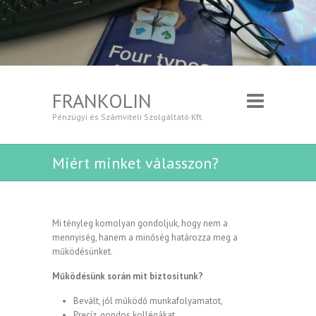
FRANKOLIN
Pénzügyi és Számviteli Szolgáltató Kft.
Miért minket válasszon?
Mi tényleg komolyan gondoljuk, hogy nem a
mennyiség, hanem a minőség határozza meg a
működésünket.
Működésünk során mit biztosítunk?
Bevált, jól működő munkafolyamatot,
Precíz, gondos kollégákat,