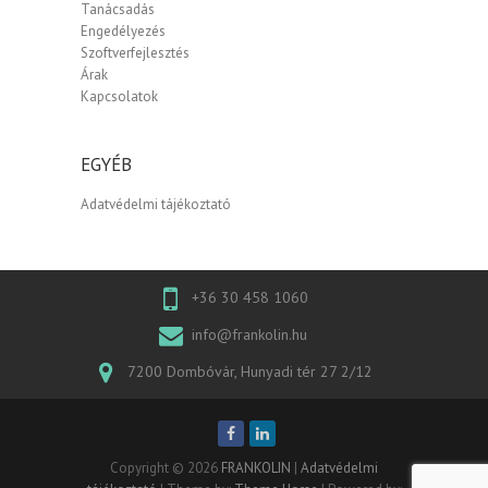
Tanácsadás
Engedélyezés
Szoftverfejlesztés
Árak
Kapcsolatok
EGYÉB
Adatvédelmi tájékoztató
+36 30 458 1060
info@frankolin.hu
7200 Dombóvár, Hunyadi tér 27 2/12
Copyright © 2026
FRANKOLIN
|
Adatvédelmi